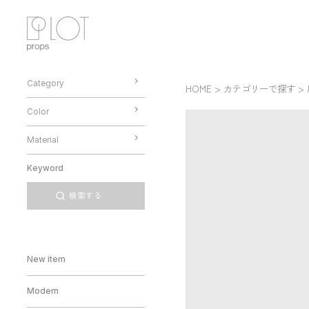
Category
HOME >
カテゴリーで探す
>
Color
Material
New item
Modern