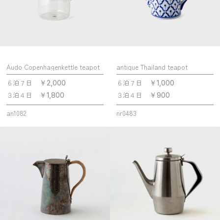
Audo Copenhagenkettle teapot
antique Thailand teapot
６泊７日
６泊７日
￥2,000
￥1,000
３泊４日
３泊４日
￥1,800
￥900
an1082
nr0483