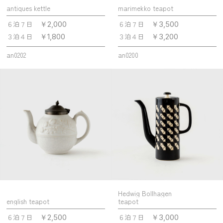
antiques kettle
marimekko teapot
６泊７日
６泊７日
￥2,000
￥3,500
３泊４日
３泊４日
￥1,800
￥3,200
an0202
an0200
Hedwig Bollhagen
english teapot
teapot
６泊７日
６泊７日
￥2,500
￥3,000