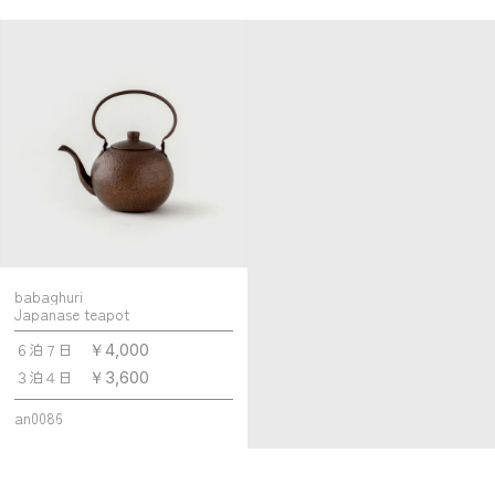
babaghuri
Japanase teapot
６泊７日
￥4,000
３泊４日
￥3,600
an0086