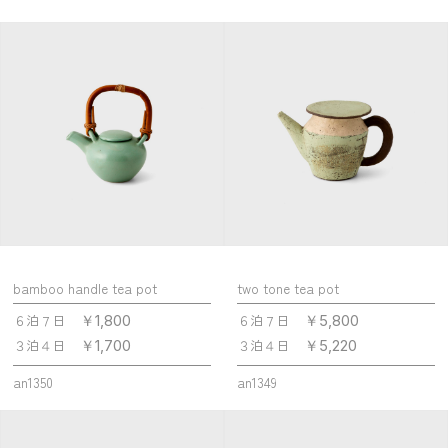
bamboo handle tea pot
two tone tea pot
６泊７日
６泊７日
￥1,800
￥5,800
３泊４日
３泊４日
￥1,700
￥5,220
an1350
an1349