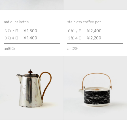
antiques kettle
stainless coffee pot
６泊７日
６泊７日
￥1,500
￥2,400
３泊４日
３泊４日
￥1,400
￥2,200
an0205
an0204