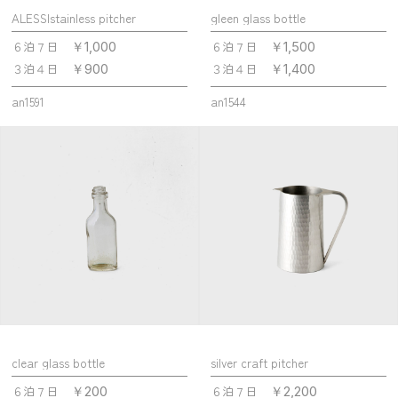
ALESSIstainless pitcher
gleen glass bottle
６泊７日
６泊７日
￥1,000
￥1,500
３泊４日
３泊４日
￥900
￥1,400
an1591
an1544
clear glass bottle
silver craft pitcher
６泊７日
６泊７日
￥200
￥2,200