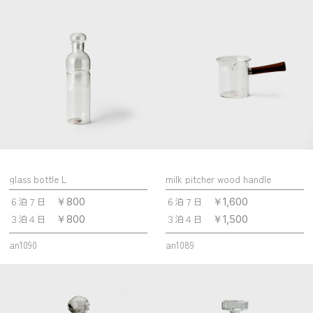
glass bottle L
milk pitcher wood handle
６泊７日
６泊７日
￥800
￥1,600
３泊４日
３泊４日
￥800
￥1,500
an1090
an1089