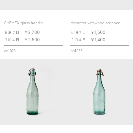
CHEMEX glass handle
decanter withwood stopper
６泊７日
６泊７日
￥2,700
￥1,500
３泊４日
３泊４日
￥2,500
￥1,400
an1076
an1065