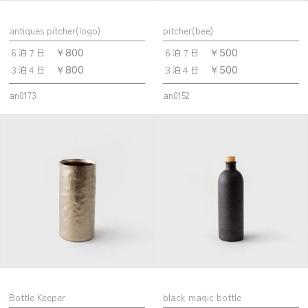
antiques pitcher(logo)
pitcher(bee)
６泊７日
６泊７日
￥800
￥500
３泊４日
３泊４日
￥800
￥500
an0173
an0152
Bottle Keeper
black magic bottle