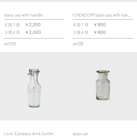
glass jag with handle
ICHENDORFglass jag with handle
６泊７日
６泊７日
￥2,200
￥800
３泊４日
３泊４日
￥2,000
￥800
an1230
an1229
Lock-Eatglass drink bottle
glass jar