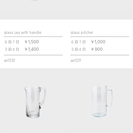
glass jag with handle
glass pitcher
６泊７日
６泊７日
￥1,500
￥1,000
３泊４日
３泊４日
￥1,400
￥900
an1232
an1231