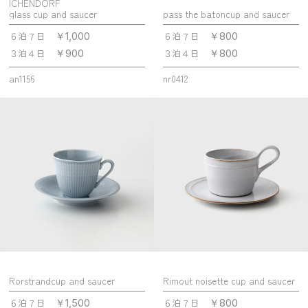
ICHENDORF
glass cup and saucer
pass the batoncup and saucer
６泊７日
６泊７日
￥1,000
￥800
３泊４日
３泊４日
￥900
￥800
an1156
nr0412
Rorstrandcup and saucer
Rimout noisette cup and saucer
６泊７日
６泊７日
￥1,500
￥800