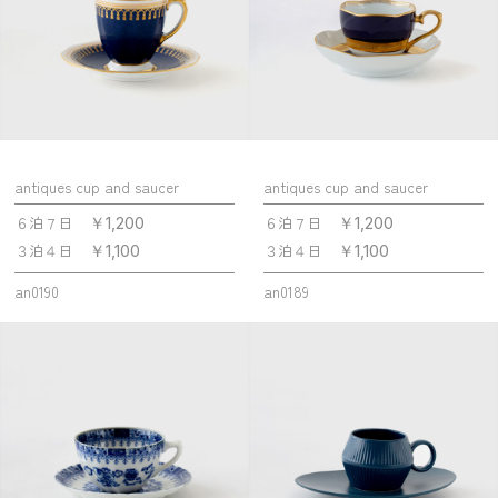
antiques cup and saucer
antiques cup and saucer
６泊７日
６泊７日
￥1,200
￥1,200
３泊４日
３泊４日
￥1,100
￥1,100
an0190
an0189