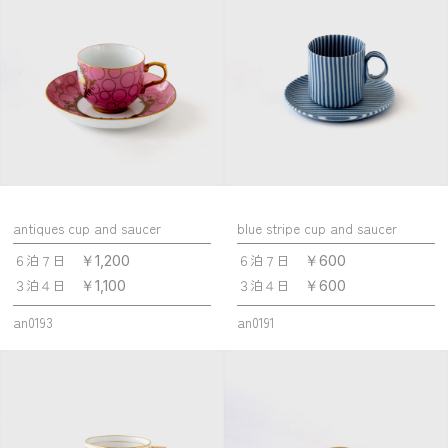
antiques cup and saucer
blue stripe cup and saucer
６泊７日
６泊７日
￥1,200
￥600
３泊４日
３泊４日
￥1,100
￥600
an0193
an0191