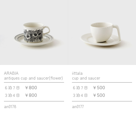
ARABIA
iittala
antiques cup and saucer(flower)
cup and saucer
６泊７日
６泊７日
￥800
￥500
３泊４日
３泊４日
￥800
￥500
an0178
an0177