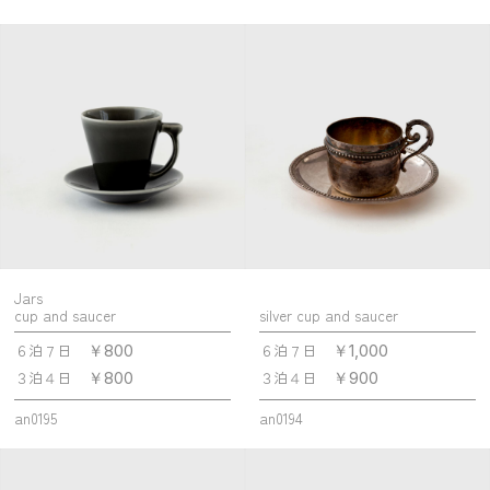
Jars
cup and saucer
silver cup and saucer
６泊７日
６泊７日
￥800
￥1,000
３泊４日
３泊４日
￥800
￥900
an0195
an0194