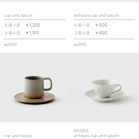
cup and saucer
antiques cup and saucer
６泊７日
６泊７日
￥1,200
￥600
３泊４日
３泊４日
￥1,100
￥600
an0186
an0185
ARABIA
cup and saucer
antiques cup and saucer