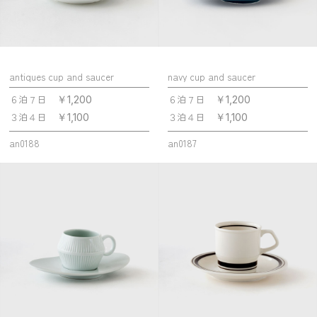
antiques cup and saucer
navy cup and saucer
６泊７日
６泊７日
￥1,200
￥1,200
３泊４日
３泊４日
￥1,100
￥1,100
an0188
an0187