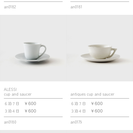
an0182
an0181
ALESSI
cup and saucer
antiques cup and saucer
６泊７日
６泊７日
￥600
￥600
３泊４日
３泊４日
￥600
￥600
an0180
an0179