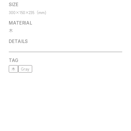
SIZE
300×150×235（mm)
MATERIAL
木
DETAILS
TAG
木
Gray