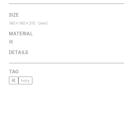
SIZE
140×140×310（mm)
MATERIAL
紙
DETAILS
TAG
紙
Ivory